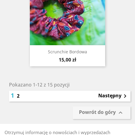
Scrunchie Bordowa
Cena
15,00 zł
Pokazano 1-12 z 15 pozycji
1
Następny
2

Powrót do góry

Otrzymuj informację o nowościach i wyprzedażach