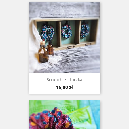
Scrunchie - Łączka
Cena
15,00 zł