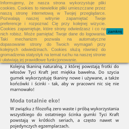
Informujemy, że nasza strona wykorzystuje pliki
shopping_cart


cookies. Cookies to niewielkie pliki umieszczane przez
naszą stronę internetową w Twojej przeglądarce.
Pozwalają naszej witrynie zapamiętać Twoje
preferencje i rozpoznać Cię przy kolejnej wizycie.

Cookies zapamiętuje, które strony odwiedzasz i co na
zamknij
nich robisz. Może pamiętać Twoje dane do logowania.
Taki mechanizm pozwala na automatyczne
dopasowanie strony do Twoich wymagań przy
BAWEŁNIANE
kolejnych odwiedzinach. Cookies służą również do
gromadzenia statystyk na temat ruchu na naszej stronie
Bawełna też naturalna
i ułatwiają jej prawidłowe funkcjonowanie.
Kolejną tkaniną naturalną, z której powstają frotki do
włosów Tyci Kraft jest miękka bawełna. Do szycia
gumek wykorzystuję tkaniny nowe i używane, a także
końcówki i ścinki - tak, aby w pracowni nic się nie
marnowało!
Moda totalnie eko!
W związku z filozofią zero waste i próbą wykorzystania
wszystkiego do ostatniego ścinka gumki Tyci Kraft
powstają w krótkich seriach, a często nawet w
pojedynczych egzemplarzach.