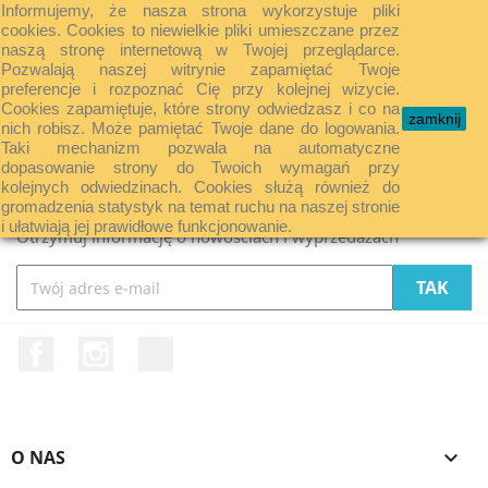
Informujemy, że nasza strona wykorzystuje pliki
shopping_cart


cookies. Cookies to niewielkie pliki umieszczane przez
naszą stronę internetową w Twojej przeglądarce.
Pozwalają naszej witrynie zapamiętać Twoje
preferencje i rozpoznać Cię przy kolejnej wizycie.

Cookies zapamiętuje, które strony odwiedzasz i co na
zamknij
nich robisz. Może pamiętać Twoje dane do logowania.
Taki mechanizm pozwala na automatyczne
Nasze sklepy
dopasowanie strony do Twoich wymagań przy
kolejnych odwiedzinach. Cookies służą również do
gromadzenia statystyk na temat ruchu na naszej stronie
i ułatwiają jej prawidłowe funkcjonowanie.
Otrzymuj informację o nowościach i wyprzedażach
Facebook
Instagram
LinkedIn
O NAS
