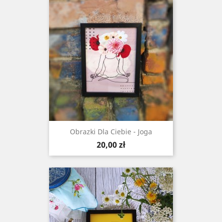
Obrazki Dla Ciebie - Joga
Cena
20,00 zł