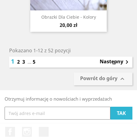
Obrazki Dla Ciebie - Kolory
Cena
20,00 zł
Pokazano 1-12 z 52 pozycji
1
Następny
2
3
…
5

Powrót do góry

Otrzymuj informację o nowościach i wyprzedażach
Facebook
Instagram
LinkedIn