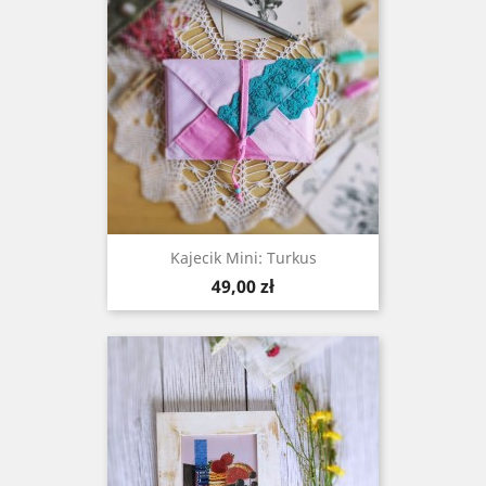
Kajecik Mini: Turkus
Cena
49,00 zł