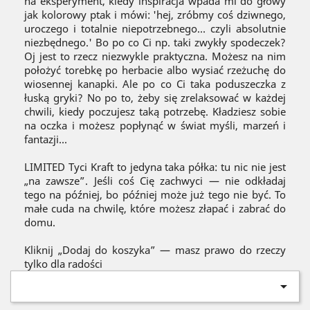
na eksperyment, kiedy inspiracja wpada mi do głowy
jak kolorowy ptak i mówi: 'hej, zróbmy coś dziwnego,
uroczego i totalnie niepotrzebnego… czyli absolutnie
niezbędnego.' Bo po co Ci np. taki zwykły spodeczek?
Oj jest to rzecz niezwykle praktyczna. Możesz na nim
położyć torebkę po herbacie albo wysiać rzeżuchę do
wiosennej kanapki. Ale po co Ci taka poduszeczka z
łuską gryki? No po to, żeby się zrelaksować w każdej
chwili, kiedy poczujesz taką potrzebę. Kładziesz sobie
na oczka i możesz popłynąć w świat myśli, marzeń i
fantazji...
LIMITED Tyci Kraft to jedyna taka półka: tu nic nie jest
„na zawsze”. Jeśli coś Cię zachwyci — nie odkładaj
tego na później, bo później może już tego nie być. To
małe cuda na chwilę, które możesz złapać i zabrać do
domu.
Kliknij „Dodaj do koszyka” — masz prawo do rzeczy
tylko dla radości
