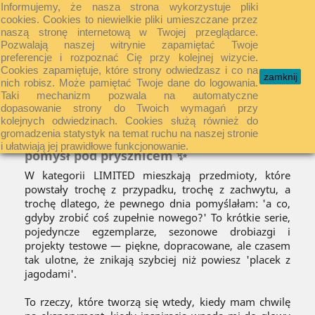
Informujemy, że nasza strona wykorzystuje pliki
shopping_cart


cookies. Cookies to niewielkie pliki umieszczane przez
naszą stronę internetową w Twojej przeglądarce.
Pozwalają naszej witrynie zapamiętać Twoje
preferencje i rozpoznać Cię przy kolejnej wizycie.

Cookies zapamiętuje, które strony odwiedzasz i co na
zamknij
nich robisz. Może pamiętać Twoje dane do logowania.
Taki mechanizm pozwala na automatyczne
dopasowanie strony do Twoich wymagań przy
LIMITED
kolejnych odwiedzinach. Cookies służą również do
gromadzenia statystyk na temat ruchu na naszej stronie
LIMITED — rzeczy, które pojawiły się jak
i ułatwiają jej prawidłowe funkcjonowanie.
pomysł pod prysznicem ✨
W kategorii LIMITED mieszkają przedmioty, które
powstały trochę z przypadku, trochę z zachwytu, a
trochę dlatego, że pewnego dnia pomyślałam: 'a co,
gdyby zrobić coś zupełnie nowego?' To krótkie serie,
pojedyncze egzemplarze, sezonowe drobiazgi i
projekty testowe — piękne, dopracowane, ale czasem
tak ulotne, że znikają szybciej niż powiesz 'placek z
jagodami'.
To rzeczy, które tworzą się wtedy, kiedy mam chwilę