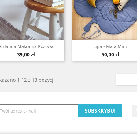
Szybki podgląd
Szybki podgląd


Girlanda Makrama Różowa
Lipa - Mata Mini
Cena
Cena
39,00 zł
50,00 zł
azano 1-12 z 13 pozycji