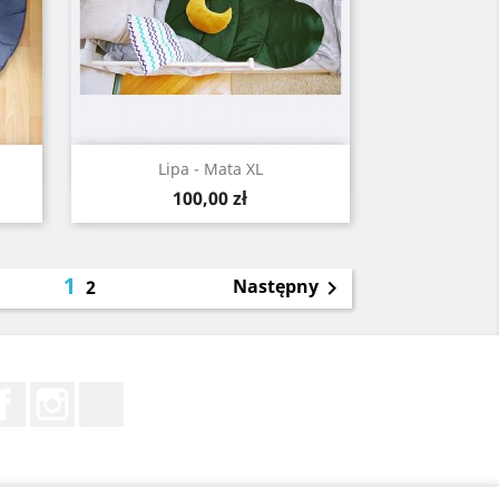
Szybki podgląd

Lipa - Mata XL
Cena
100,00 zł
1
Następny
2

Facebook
Instagram
LinkedIn