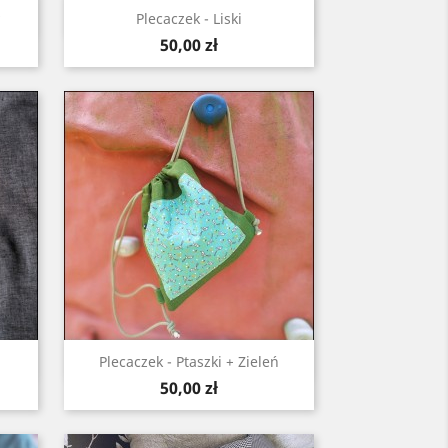
Szybki podgląd

Plecaczek - Liski
Cena
50,00 zł
Szybki podgląd

Plecaczek - Ptaszki + Zieleń
Cena
50,00 zł