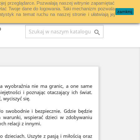
ojej przeglądarce. Pozwalają naszej witrynie zapamiętać
shopping_cart

Koszyk
(0)
Zaloguj się
miętać Twoje dane do logowania. Taki mechanizm pozwala
zamknij
tyk na temat ruchu na naszej stronie i ułatwiają jej
D

ęca wyobraźnia nie ma granic, a one same
ętności i poznając otaczający ich świat.
 wyciszyć się.
ło swobodnie i bezpiecznie. Gdzie będzie
m warunki, wspierać dzieci w zdobywaniu
h relacji z innymi.
 dzieciach. Uszyte z pasją i miłością oraz