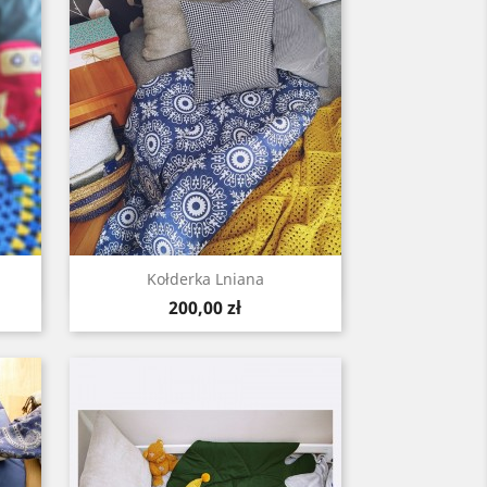
Szybki podgląd

Kołderka Lniana
Cena
200,00 zł