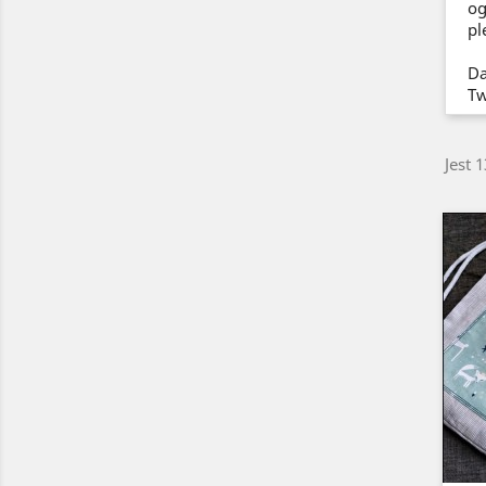
og
pl
Da
Tw
Jest 