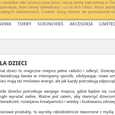
o niewielkie pliki umieszczane przez naszą stronę internetową w Tw
zapamiętuje, które strony odwiedzasz i co na nich robisz. Może pa
jnych odwiedzinach. Cookies służą również do gromadzenia statys
 NOWA
TORBY
SCRUNCHIES
AKCESORIA
LIMITE
LA DZIECI
iat dzieci to magiczne miejsce pełne radości i odkryć. Dzieci
świadczają świata w intensywny sposób, zdobywając nowe umiej
ieci mają też mnóstwo energii, ale jak każdy potrzebują odpocząć,
żde dziecko potrzebuje swojego miejsca, gdzie będzie się czu
gło wyrażać siebie. Ważne jest zatem, aby stworzyć dziecio
świadczeń, rozwijaniu kreatywności i wiedzy i budowaniu zdrowyc
ieciowe produkty, to wyroby rękodzielnicze stworzone z myślą o