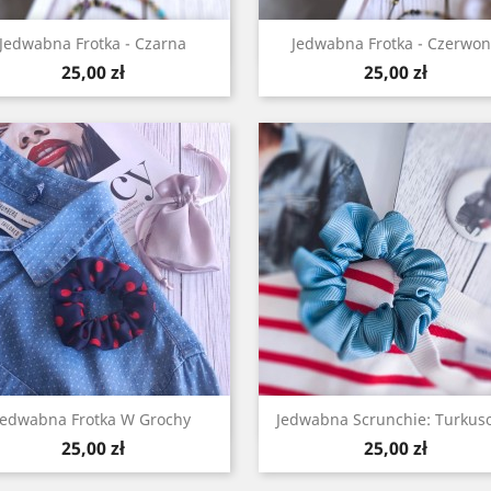
Szybki podgląd
Szybki podgląd


Jedwabna Frotka - Czarna
Jedwabna Frotka - Czerwo
Cena
Cena
25,00 zł
25,00 zł
Szybki podgląd
Szybki podgląd


Jedwabna Frotka W Grochy
Jedwabna Scrunchie: Turkus
Cena
Cena
25,00 zł
25,00 zł