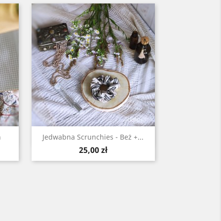
Szybki podgląd

n
Jedwabna Scrunchies - Beż +...
Cena
25,00 zł