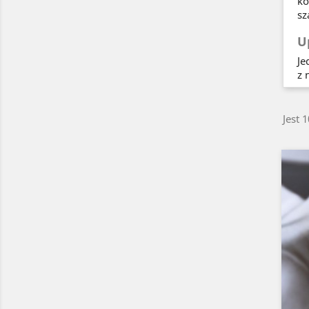
ko
sz
U
Je
z 
Jest 