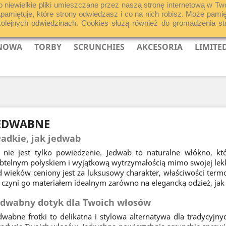
o niewielkie pliki umieszczane przez naszą stronę internetową w Tw
zapamiętuje, które strony odwiedzasz i co na nich robisz. Może pa
jnych odwiedzinach. Cookies służą również do gromadzenia statys
 NOWA
TORBY
SCRUNCHIES
AKCESORIA
LIMITE
EDWABNE
ładkie, jak jedwab
 nie jest tylko powiedzenie. Jedwab to naturalne włókno, któ
btelnym połyskiem i wyjątkową wytrzymałością mimo swojej lekk
 wieków ceniony jest za luksusowy charakter, właściwości term
 czyni go materiałem idealnym zarówno na elegancką odzież, jak i
edwabny dotyk dla Twoich włosów
dwabne frotki to delikatna i stylowa alternatywa dla tradycyj