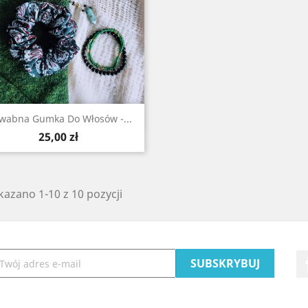
Szybki podgląd

wabna Gumka Do Włosów -...
Cena
25,00 zł
azano 1-10 z 10 pozycji