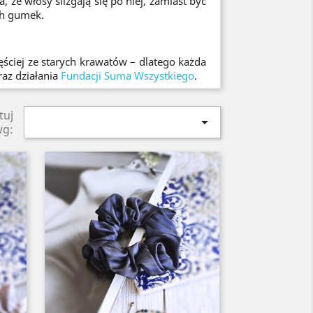
że włosy ślizgają się po niej, zamiast być
ch gumek.
ęściej ze starych krawatów – dlatego każda
raz działania
Fundacji Suma Wszystkiego
.
tuj

wg: