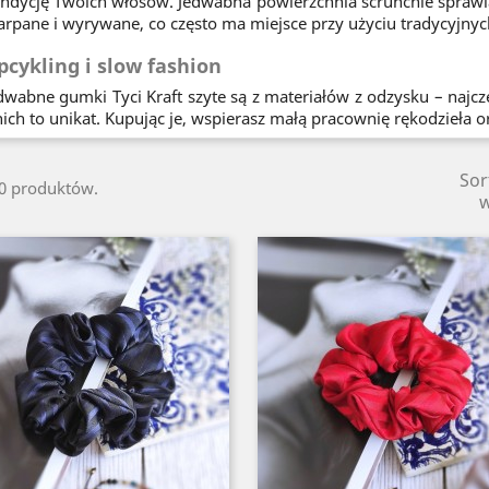
ndycję Twoich włosów. Jedwabna powierzchnia scrunchie sprawia, 
arpane i wyrywane, co często ma miejsce przy użyciu tradycyjny
pcykling i slow fashion
dwabne gumki Tyci Kraft szyte są z materiałów z odzysku – najcz
nich to unikat. Kupując je, wspierasz małą pracownię rękodzieła o
Sor
10 produktów.