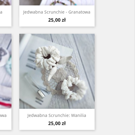
Szybki podgląd

na
Jedwabna Scrunchie - Granatowa
Cena
25,00 zł
Szybki podgląd

owa
Jedwabna Scrunchie: Wanilia
Cena
25,00 zł