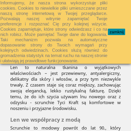
Informujemy, że nasza strona wykorzystuje pliki
shopping_cart


cookies. Cookies to niewielkie pliki umieszczane przez
naszą stronę internetową w Twojej przeglądarce.
Pozwalają naszej witrynie zapamiętać Twoje
preferencje i rozpoznać Cię przy kolejnej wizycie.

Cookies zapamiętuje, które strony odwiedzasz i co na
zamknij
nich robisz. Może pamiętać Twoje dane do logowania.
Taki mechanizm pozwala na automatyczne
dopasowanie strony do Twoich wymagań przy
LNIANE
kolejnych odwiedzinach. Cookies służą również do
gromadzenia statystyk na temat ruchu na naszej stronie
Jaki len jest każdy widzi
i ułatwiają jej prawidłowe funkcjonowanie.
Len to naturalna tkanina o wyjątkowych
właściwościach – jest przewiewny, antyalergiczny,
delikatny dla skóry i włosów, a przy tym niezwykle
trwały. Z czasem staje się coraz miększy, zachowując
swoją elegancką, lekko rustykalną fakturę. Dzięki
temu, że do ich szycia używam lnu nowego oraz z
odzysku - scrunchie Tyci Kraft są komfortowe w
noszeniu i przyjazne środowisku.
Len we współpracy z modą
Scrunchie to modowy powrót do lat 90., który