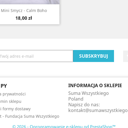
Szybki podgląd

Mini Smycz - Calm Boho
Cena
18,00 zł
UPY
INFORMACJA O SKLEPIE
Suma Wszystkiego
ka prywatności
Poland
min sklepu
Napisz do nas:
 i formy dostawy
kontakt@sumawszystkiego.
t - Fundacja Suma Wszystkiego
© 2026 - Oprogramowanie e-sklepu od PrestaShop™