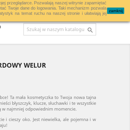
ojej przeglądarce. Pozwalają naszej witrynie zapamiętać
shopping_cart

Koszyk
(0)
Zaloguj się
miętać Twoje dane do logowania. Taki mechanizm pozwala
zamknij
tyk na temat ruchu na naszej stronie i ułatwiają jej
D

RDOWY WELUR
ebce! Ta mała kosmetyczka to Twoja nowa tajna
eści błyszczyk, klucze, słuchawki i te wszystkie
ają w najmniej odpowiednim momencie.
ie i cieszy oko. Jest niewielka, ale pojemna i w
aju!