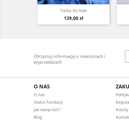
Szybki podgląd

Torba Do Ręki
Cena
139,00 zł
Otrzymuj informację o nowościach i
wyprzedażach
O NAS
ZAK
O nas
Polity
Statut Fundacji
Regula
Jak wesprzeć?
Koszty
Blog
Kontak