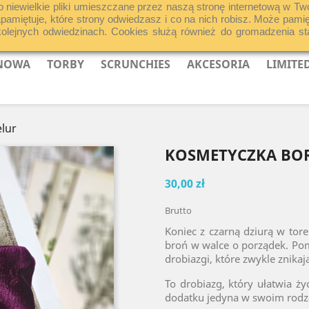
o niewielkie pliki umieszczane przez naszą stronę internetową w Tw
zapamiętuje, które strony odwiedzasz i co na nich robisz. Może pa
jnych odwiedzinach. Cookies służą również do gromadzenia statys
 NOWA
TORBY
SCRUNCHIES
AKCESORIA
LIMITE
lur
KOSMETYCZKA BO
30,00 zł
Brutto
Koniec z czarną dziurą w tor
broń w walce o porządek. Pomi
drobiazgi, które zwykle znik
To drobiazg, który ułatwia życ
dodatku jedyna w swoim rodz