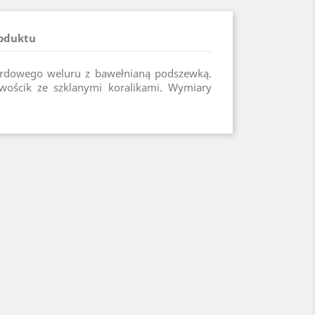
roduktu
ordowego weluru z bawełnianą podszewką.
ościk ze szklanymi koralikami. Wymiary