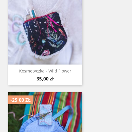
Kosmetyczka - Wild Flower
Cena
35,00 zł
-25,00 ZŁ