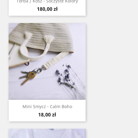
Torba / Kosz - Soczyste Kolory
Cena
180,00 zł
Mini Smycz - Calm Boho
Cena
18,00 zł