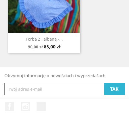
Torba Z Falbaną -...
Cena
Cena
65,00 zł
90,00 zł
podstawowa
Otrzymuj informację o nowościach i wyprzedażach
Facebook
Instagram
LinkedIn