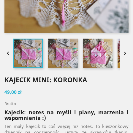


KAJECIK MINI: KORONKA
49,00 zł
Brutto
Kajecik: notes na myśli i plany, marzenia i
wspomnienia :)
Ten mały kajecik to coś więcej niż notes. To kieszonkowy
dziennik na codzienności, uszyty ze skrawków tkanin,